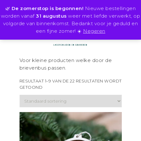
🌿
De zomerstop is begonnen!
Nieuwe bestellingen
Search
0
for:
worden vanaf
31 augustus
weer met liefde verwerkt, op
volgorde van binnenkomst. Bedankt voor je geduld en
een fijne zomer! ☀️
Negeren
Voor kleine producten welke door de
brievenbus passen.
RESULTAAT 1–9 VAN DE 22 RESULTATEN WORDT
GETOOND