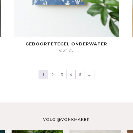
GEBOORTETEGEL ONDERWATER
€
34,95
1
2
3
4
5
→
VOLG @VONKMAKER