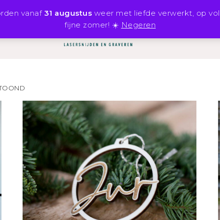
orden vanaf
31 augustus
weer met liefde verwerkt, op vo
fijne zomer! ☀️
Negeren
SHOP
INSPIRATIE
GETOOND