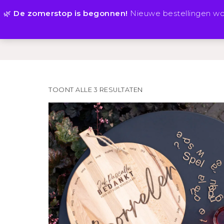
🌿
De zomerstop is begonnen!
Nieuwe bestellingen w
HOME
TEGELTJES
TOONT ALLE 3 RESULTATEN