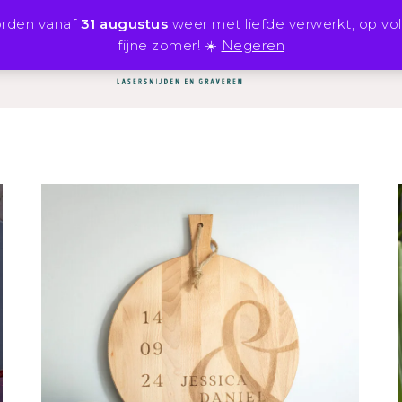
orden vanaf
31 augustus
weer met liefde verwerkt, op vo
fijne zomer! ☀️
Negeren
SHOP
INSPIRATIE