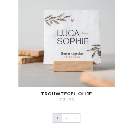
TROUWTEGEL OLIJF
€
34,95
1
2
→