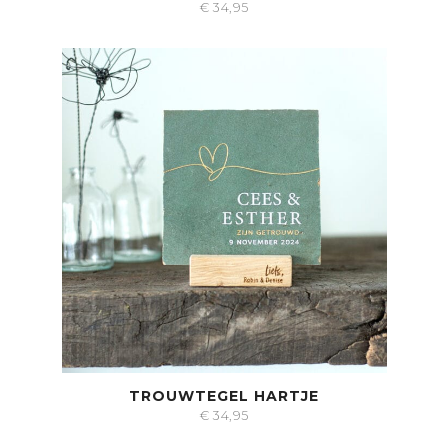
€
34,95
TROUWTEGEL HARTJE
€
34,95