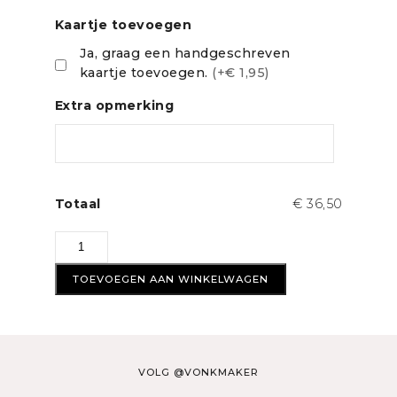
Kaartje toevoegen
Ja, graag een handgeschreven
kaartje toevoegen.
(+€ 1,95)
Extra opmerking
Totaal
€ 36,50
Gereedschapkist
met
naam
TOEVOEGEN AAN WINKELWAGEN
aantal
VOLG @VONKMAKER