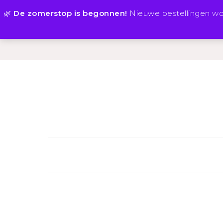
🌿
De zomerstop is begonnen!
Nieuwe bestellingen w
HOME
TEGELTJES