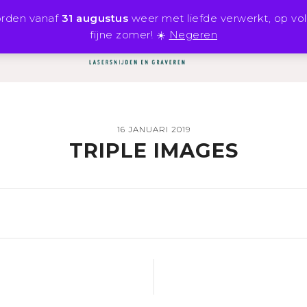
orden vanaf
31 augustus
weer met liefde verwerkt, op vo
fijne zomer! ☀️
Negeren
SHOP
INSPIRATIE
16 JANUARI 2019
TRIPLE IMAGES